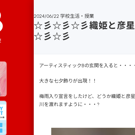
2024/06/22
学校生活・授業
☆彡☆彡☆彡織姫と彦
☆彡☆彡
校
アーティスティックBの玄関を入ると・・・
大きな七夕飾りが出現！！
梅雨入り宣言をしたけど、どうか織姫と彦
川を渡れますように・・・?