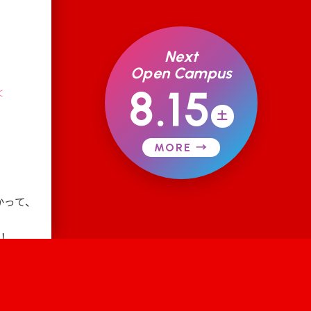
Next
Open Campus
8.15
✂
土
、
MORE →
?
かって、
！