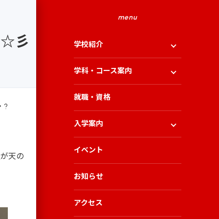
menu
星☆彡
学校紹介
学科・コース案内
就職・資格
・?
入学案内
イベント
星が天の
お知らせ
アクセス