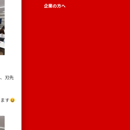
企業の方へ
と、刃先
います