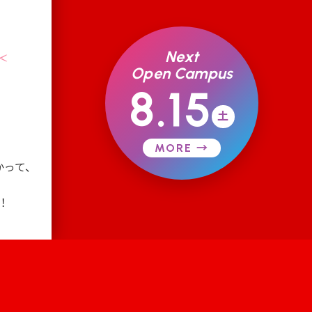
Next
✂
Open Campus
8.15
、
土
?
MORE →
かって、
！