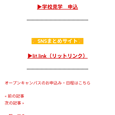
▶学校見学 申込
************************************************
SNSまとめサイト
▶lit.link（リットリンク）
************************************************
オープンキャンパスのお申込み・日程はこちら
« 前の記事
次の記事 »