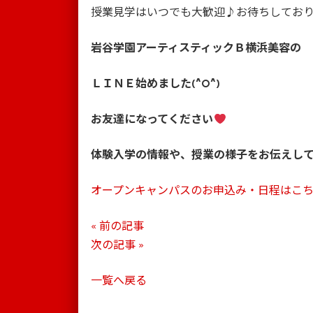
授業見学はいつでも大歓迎♪お待ちしております
岩谷学園アーティスティックＢ横浜美容の
ＬＩＮＥ
始めました
(^O^)
お友達になってください
体験入学の情報や、授業の様子をお伝えし
オープンキャンパスのお申込み・日程はこ
« 前の記事
次の記事 »
一覧へ戻る