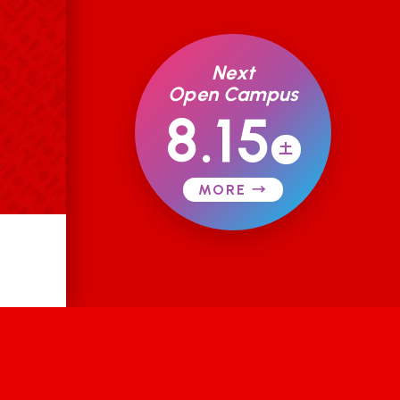
Next
Open Campus
8.15
土
MORE →