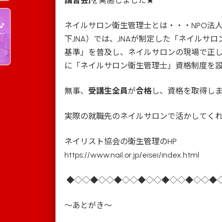
講習会]
を実施しました★
ネイルサロン衛生管理士とは・・・NPO法
下JNA）では、JNAが制定した「ネイルサ
基準」を普及し、ネイルサロンの現場で正
に「ネイルサロン衛生管理士」資格制度を
無事、
受講生全員
が
合格
し、資格を取得し
実際の就職先のネイルサロンで活かしてくれる
ネイリスト協会の衛生管理のHP
https://www.nail.or.jp/eisei/index.html
◆◇◇◆◇◇◆◇◇◆◇◇◆◇◇◆◇◇◆
～あとがき～