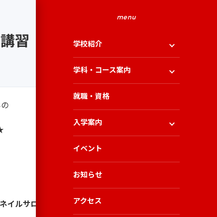
menu
士講習
学校紹介
学科・コース案内
就職・資格
みの
入学案内
★
イベント
お知らせ
アクセス
[ネイルサロン衛生管理士