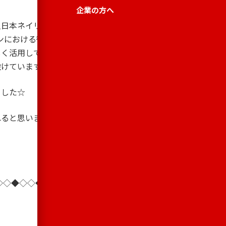
企業の方へ
人日本ネイリスト協会（以
ロンにおける衛生管理自主
しく活用していただくため
設けています。
ました☆
と思います(^○^)
◇◇◆◇◇◆◇◇◆◇◇◆