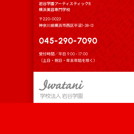
岩谷学園アーティスティックB
横浜美容専門学校
〒220-0023
神奈川県横浜市西区平沼1-38-13
045-290-7090
受付時間／平日 9:00 - 17:00
（土日・祝日・年末年始を除く）
学校法人岩谷学園
岩谷学園アーティスティックB横浜美容専門学校
Information
岩谷学園よこはまITビジネス専門学校
岩谷学園よこはまITビジネス専門学校 日本語科
岩谷学園ひがし北海道IT専門学校
キャンパス
学校案内