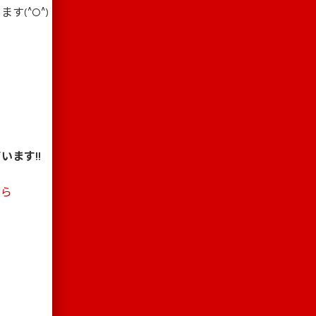
(^O^)
ています
!!
ちら