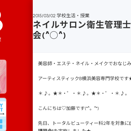
2015/03/02
学校生活・授業
ネイルサロン衛生管理
会(^○^)
校
美容師・エステ・ネイル・メイクでおなじ
アーティスティックB横浜美容専門学校です
＊.♪。★＊・゜・＊.♪。★＊・゜・＊.♪。
こんにちは♡加藤です(*^。^*)
先日、トータルビューティー科2年を対象に