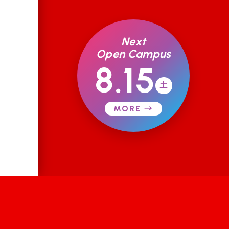
Next
Open Campus
8.15
土
MORE →