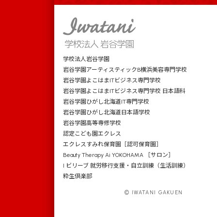
学校法人岩谷学園
岩谷学園アーティスティックB横浜美容専門学校
岩谷学園よこはまITビジネス専門学校
岩谷学園よこはまITビジネス専門学校 日本語科
岩谷学園ひがし北海道IT専門学校
岩谷学園ひがし北海道日本語学校
岩谷学園高等専修学校
認定こども園エクレス
エクレスすみれ保育園［認可保育園］
Beauty Therapy Ai YOKOHAMA ［サロン］
I ビリーブ 就労移行支援・自立訓練（生活訓練）
粋生倶楽部
© IWATANI GAKUEN