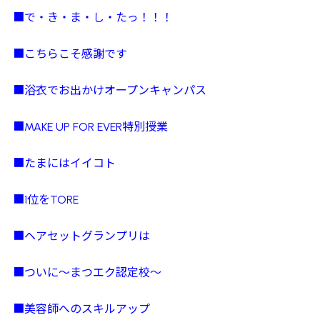
■で・き・ま・し・たっ！！！
■こちらこそ感謝です
■浴衣でお出かけオープンキャンパス
■MAKE UP FOR EVER特別授業
■たまにはイイコト
■1位をTORE
■ヘアセットグランプリは
■ついに～まつエク認定校～
■美容師へのスキルアップ