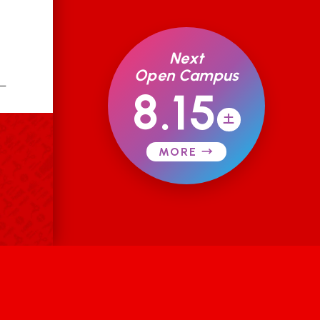
Next
Open Campus
ー
8.15
土
MORE →