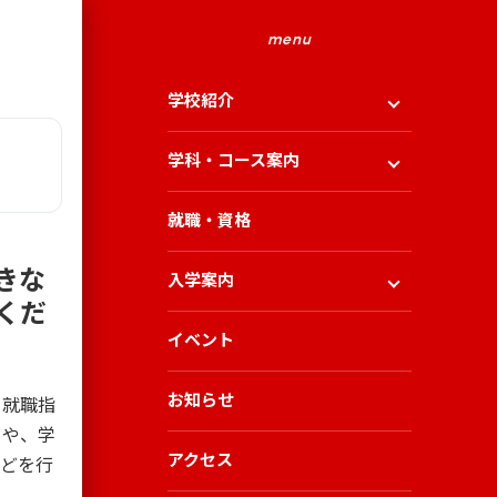
menu
学校紹介
学科・コース案内
就職・資格
きな
入学案内
くだ
イベント
お知らせ
、就職指
）や、学
アクセス
などを行