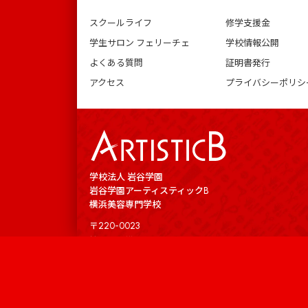
スクールライフ
修学支援金
学生サロン フェリーチェ
学校情報公開
よくある質問
証明書発行
アクセス
プライバシーポリシ
学校法人 岩谷学園
岩谷学園アーティスティックB
横浜美容専門学校
〒220-0023
神奈川県横浜市西区平沼1-38-13
Information
045-290-7090
キャンパス
学校案内
受付時間／平日 9:00 - 17:00