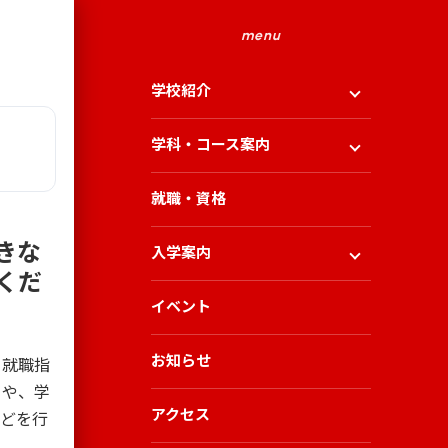
menu
学校紹介
学科・コース案内
就職・資格
きな
入学案内
くだ
イベント
お知らせ
、就職指
）や、学
アクセス
などを行