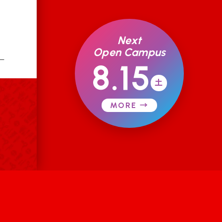
Next
Open Campus
ー
8.15
土
MORE →