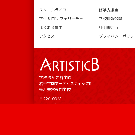
スクールライフ
修学支援金
学生サロン フェリーチェ
学校情報公開
よくある質問
証明書発行
アクセス
プライバシーポリシ
学校法人 岩谷学園
岩谷学園アーティスティックB
横浜美容専門学校
〒220-0023
神奈川県横浜市西区平沼1-38-13
Information
045-290-7090
キャンパス
学校案内
受付時間／平日 9:00 - 17:00