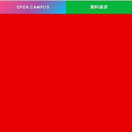
OPEN CAMPUS
資料請求
Information
オープンキャンパス
学校案内
学校見学
学科・コース案内
資料請求
就職・資格
お問い合わせ
入学案内
スクールライフ
修学支援金
学生サロン フェリーチェ
学校情報公開
よくある質問
証明書発行
アクセス
プライバシーポリシー