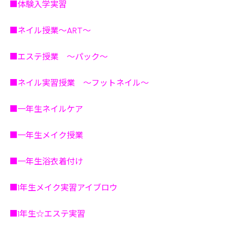
■体験入学実習
■ネイル授業～ART～
■エステ授業 ～パック～
■ネイル実習授業 ～フットネイル～
■一年生ネイルケア
■一年生メイク授業
■一年生浴衣着付け
■1年生メイク実習アイブロウ
■1年生☆エステ実習