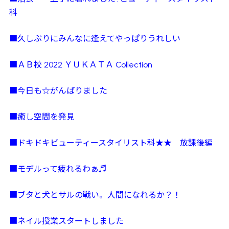
科
■久しぶりにみんなに逢えてやっぱりうれしい
■ＡＢ校 2022 ＹＵＫＡＴＡ Collection
■今日も☆がんばりました
■癒し空間を発見
■ドキドキビューティースタイリスト科★★ 放課後編
■モデルって疲れるわぁ♬
■ブタと犬とサルの戦い。人間になれるか？！
■ネイル授業スタートしました