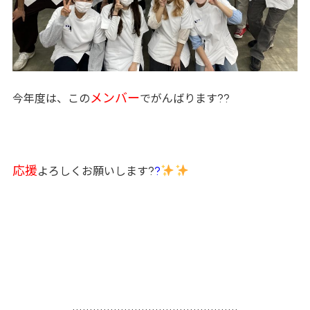
メンバー
??
今年度は、この
でがんばります
応援
?
?
よろしくお願いします