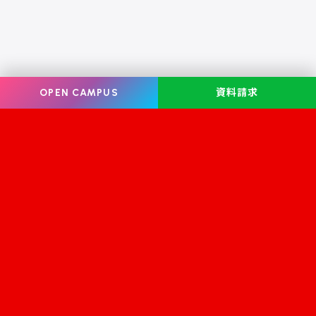
OPEN CAMPUS
資料請求
Information
オープンキャンパス
学校案内
学校見学
学科・コース案内
資料請求
就職・資格
お問い合わせ
入学案内
スクールライフ
修学支援金