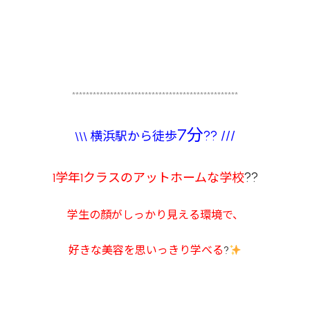
************************************************
7分
?? ///
\\\ 横浜駅から徒歩
??
1学年1クラスのアットホームな学校
学生の顏がしっかり見える環境で、
好きな美容を思いっきり学べる
?