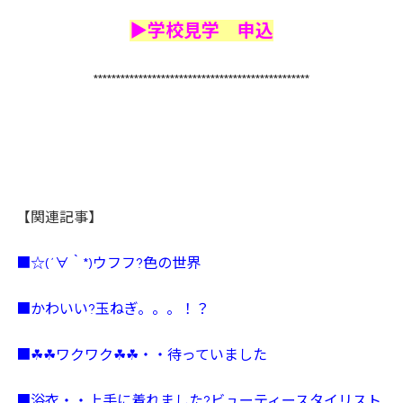
▶学校見学 申込
************************************************
【関連記事】
■☆(´∀｀*)ウフフ?色の世界
■かわいい?玉ねぎ。。。！？
■☘☘ワクワク☘☘・・待っていました
■浴衣・・上手に着れました?ビューティースタイリスト