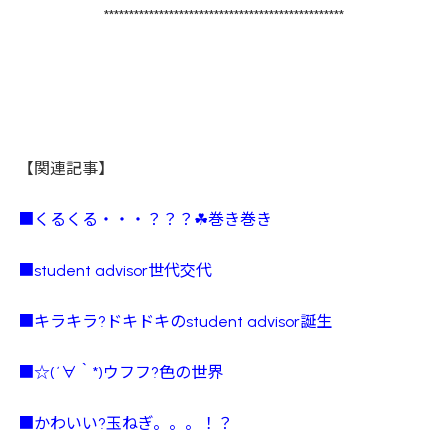
************************************************
【関連記事】
■くるくる・・・？？？☘巻き巻き
■student advisor世代交代
■キラキラ?ドキドキのstudent advisor誕生
■☆(´∀｀*)ウフフ?色の世界
■かわいい?玉ねぎ。。。！？