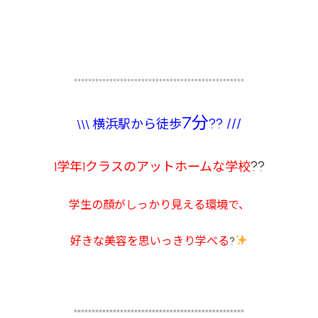
************************************************
7分
?? ///
\\\ 横浜駅から徒歩
??
1学年1クラスのアットホームな学校
学生の顏がしっかり見える環境で、
好きな美容を思いっきり学べる
?
************************************************