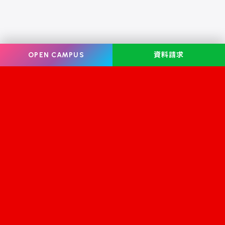
OPEN CAMPUS
資料請求
Information
オープンキャンパス
学校案内
学校見学
学科・コース案内
資料請求
就職・資格
お問い合わせ
入学案内
スクールライフ
修学支援金
学生サロン フェリーチェ
学校情報公開