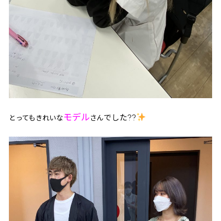
モデル
??
でした
とってもきれいな
さん