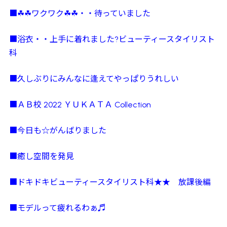
■☘☘ワクワク☘☘・・待っていました
■浴衣・・上手に着れました?ビューティースタイリスト
科
■久しぶりにみんなに逢えてやっぱりうれしい
■ＡＢ校 2022 ＹＵＫＡＴＡ Collection
■今日も☆がんばりました
■癒し空間を発見
■ドキドキビューティースタイリスト科★★ 放課後編
■モデルって疲れるわぁ♬