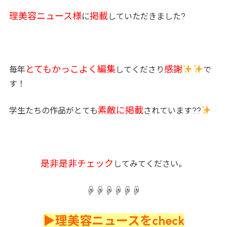
理美容ニュース様
掲載
?
に
していただきました
とてもかっこよく編集
感謝
毎年
してくださり
で
す！
素敵に掲載
??
学生たちの作品がとても
されています
是非是非チェック
してみてください。
☟☟☟☟☟☟
▶理美容ニュースをcheck