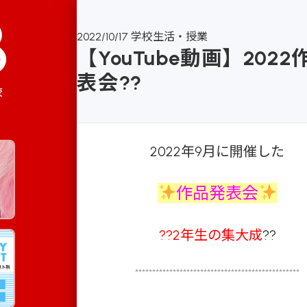
2022/10/17
学校生活・授業
【YouTube動画】202
表会??
校
2022年9月に開催した
作品発表会
??2年生の集大成
??
************************************************