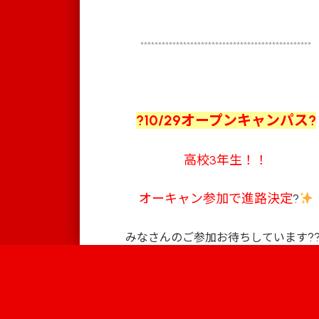
************************************************
?10/29オープンキャンパス?
高校3年生！！
オーキャン参加で進路決定
?
?
みなさんのご参加お待ちしています
▶オープンキャンパス申
Information
キャンパス
学校案内