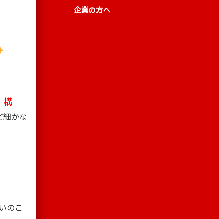
企業の方へ
構
、
ど細かな
いのこ