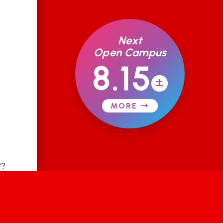
Next
Open Campus
8.15
土
MORE →
??
込