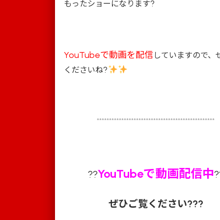
?
もったショーになります
YouTubeで動画を配信
していますので、
?
くださいね
************************************************
YouTubeで動画配信中
??
?
ぜひご覧ください???