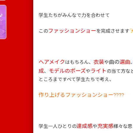
学生たちがみんなで力を合わせて
ファッションショー
この
を完成させます
ヘアメイク
衣装
曲の
選曲
はもちろん、
や
成
モデルのポーズ
ライト
、
や
の当て方な
ところまですべて学生たちで考え、
作り上げるファッションショー????
達成感
充実感
学生一人ひとりの
や
様々な思