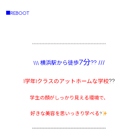
■REBOOT
************************************************
7分
?? ///
\\\ 横浜駅から徒歩
??
1学年1クラスのアットホームな学校
学生の顏がしっかり見える環境で、
好きな美容を思いっきり学べる
?
************************************************