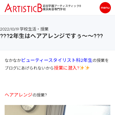
岩谷学園アーティスティックB
横浜美容専門学校
2022/10/19
学校生活・授業
???2年生はヘアアレンジですぅ～～???
ビューティースタイリスト科2年生
なかなか
の授業を
授業に潜入?
ブログにあげられないから
ヘアアレンジ
?
の授業