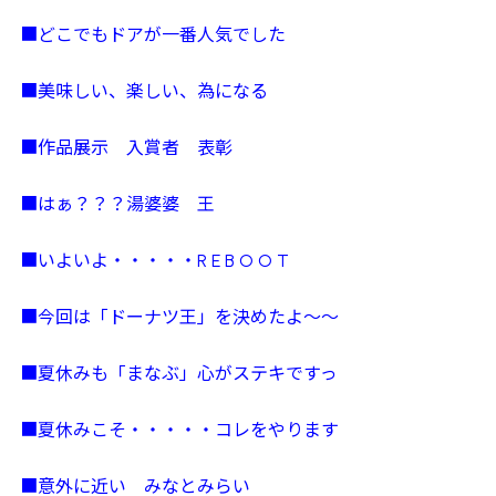
■どこでもドアが一番人気でした
■美味しい、楽しい、為になる
■作品展示 入賞者 表彰
■はぁ？？？湯婆婆 王
■いよいよ・・・・・R E B O O T
■今回は「ドーナツ王」を決めたよ～～
■夏休みも「まなぶ」心がステキですっ
■夏休みこそ・・・・・コレをやります
■意外に近い みなとみらい