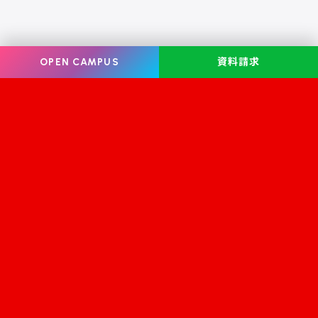
OPEN CAMPUS
資料請求
Information
オープンキャンパス
学校案内
学校見学
学科・コース案内
資料請求
就職・資格
お問い合わせ
入学案内
スクールライフ
修学支援金
学生サロン フェリーチェ
学校情報公開