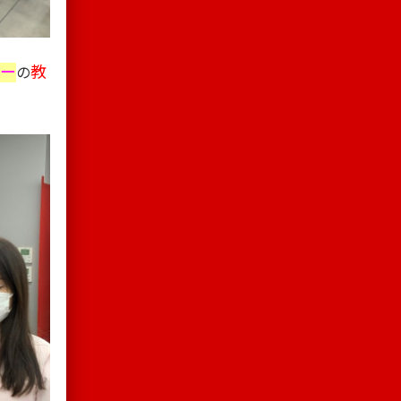
バー
教
の