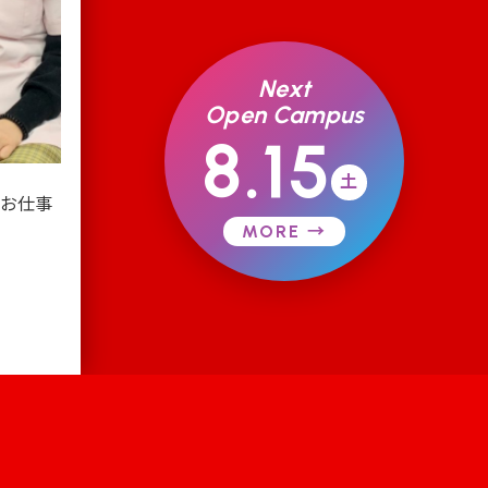
Next
Open Campus
8.15
土
くお仕事
MORE →