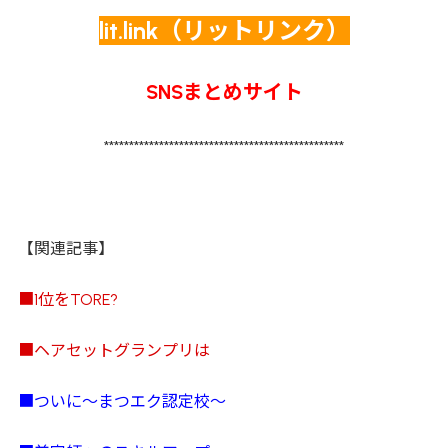
lit.link（リットリンク）
SNSまとめサイト
************************************************
【関連記事】
■1位をTORE?
■ヘアセットグランプリは
■ついに～まつエク認定校～