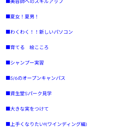
■美容師へのスキルアップ
■夏女！夏男！
■わくわく！！新しいパソコン
■育てる 絵こころ
■シャンプー実習
■5/6のオープンキャンパス
■資生堂Sパーク見学
■大きな実をつけて
■上手くなりたい!!(ワインディング編)