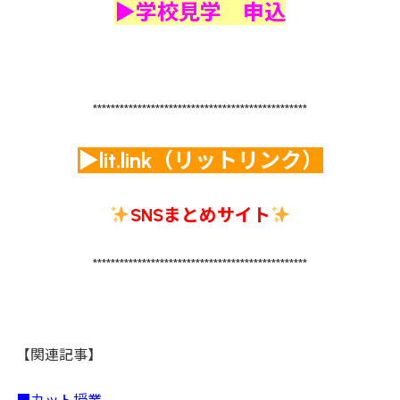
▶学校見学 申込
************************************************
▶lit.link（リットリンク）
SNSまとめサイト
************************************************
【関連記事】