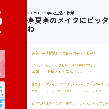
2019/08/02
学校生活・授業
☀夏☀のメイクにピッ
ね
校
神奈川県「横浜」で美容専門学校へ進学！
アーティスティックＢ横浜美容専門学校は
美容
「職業人」
育成
の
を
します！
美容師・ヘアメイク・アイリスト・メイクアップアーティ
エステティシャン・ネイリスト・ビューティーアドバイザ
就きたい仕事への第一歩をアーティスティックBか