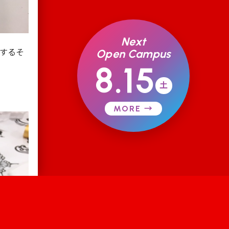
Next
Open Campus
するそ
8.15
土
MORE →