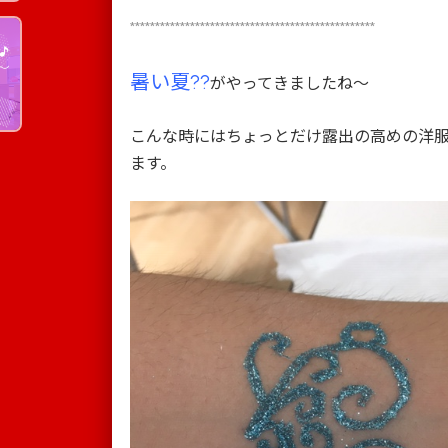
*************************************************
暑い夏??
がやってきましたね～
こんな時にはちょっとだけ露出の高めの洋
ます。