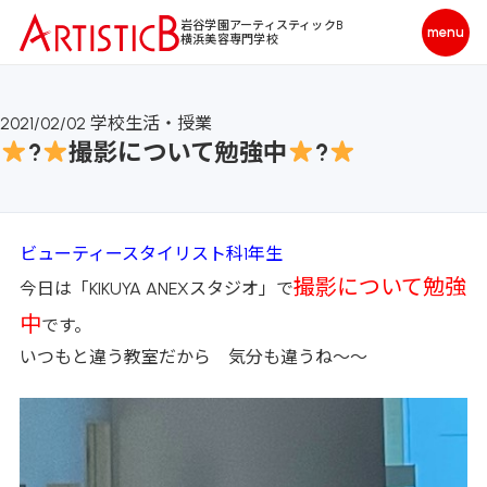
岩谷学園アーティスティックB
横浜美容専門学校
2021/02/02
学校生活・授業
?
撮影について勉強中
?
ビューティースタイリスト科1年生
撮影について勉強
今日は「KIKUYA ANEXスタジオ」で
中
です。
いつもと違う教室だから 気分も違うね～～