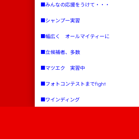
■みんなの応援をうけて・・・
■シャンプー実習
■幅広く オールマイティーに
■立候補者、多数
■マツエク 実習中
■フォトコンテストまでfight
■ワインディング
■作品発表会に向けて・・
Information
■Ｃｕｔ授業
キャンパス
学校案内