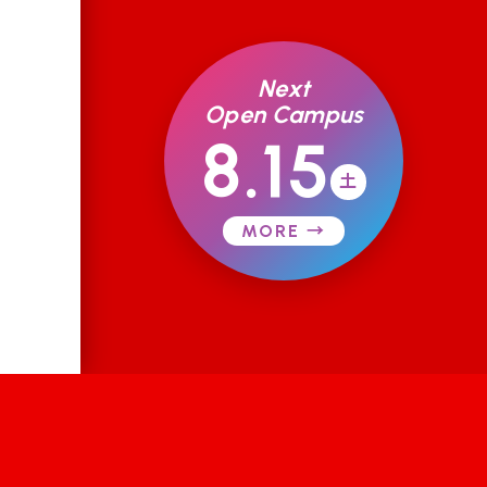
Next
Open Campus
8.15
土
MORE →