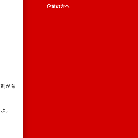
企業の方へ
ー剤が有
たよ。