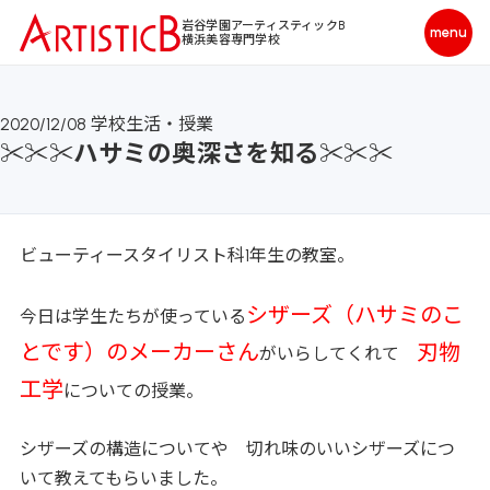
岩谷学園アーティスティックB
横浜美容専門学校
2020/12/08
学校生活・授業
✂✂✂ハサミの奥深さを知る✂✂✂
ビューティースタイリスト科1年生の教室。
シザーズ（ハサミのこ
今日は学生たちが使っている
とです）のメーカーさん
刃物
がいらしてくれて
工学
についての授業。
シザーズの構造についてや 切れ味のいいシザーズにつ
いて教えてもらいました。