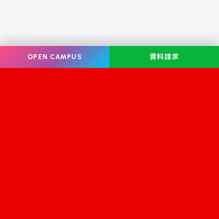
OPEN CAMPUS
資料請求
Information
オープンキャンパス
学校案内
学校見学
学科・コース案内
資料請求
就職・資格
お問い合わせ
入学案内
スクールライフ
修学支援金