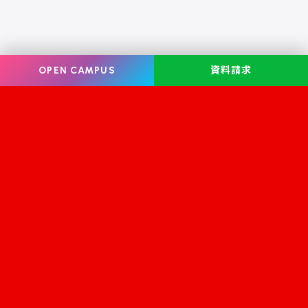
OPEN CAMPUS
資料請求
Information
オープンキャンパス
学校案内
学校見学
学科・コース案内
資料請求
就職・資格
お問い合わせ
入学案内
スクールライフ
修学支援金
学生サロン フェリーチェ
学校情報公開