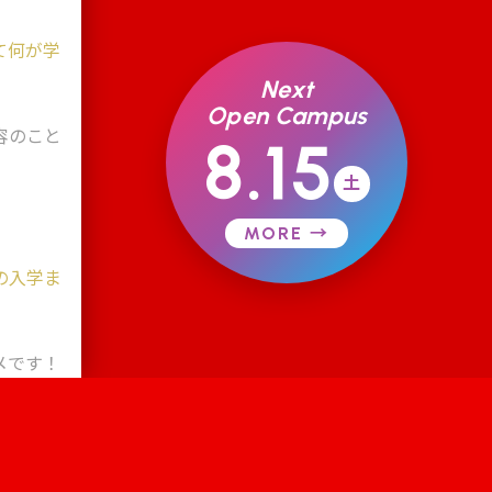
て何が学
Next
Open Campus
容のこと
8.15
土
MORE →
の入学ま
メです！
えるよ♪