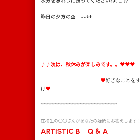
水分を忘れづに摂ってくださいね(^_^)v
昨日の夕方の空 ↓↓↓↓
♪♪次は、秋休みが楽しみです。。♥♥
♥
好きなことを
け
♥
*************************************************
在校生の〇〇さんがあなたの疑問にお答えします
ARTISTIC B Q & A