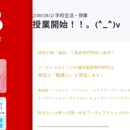
2018/08/21
学校生活・授業
授業開始！！。(^_^)v
校
神奈川県「横浜」で美容専門学校へ進学！
アーティスティックＢ横浜美容専門学校は
美容
「職業人」
育成
の
を
します！
美容師・ヘアメイク・アイリスト・メイクアップアーティ
エステティシャン・ネイリスト・ビューティーアドバイザ
就きたい仕事への第一歩をアーティスティックBか
*************************************************