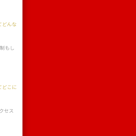
てどんな
体制もし
！
てどこに
アクセス