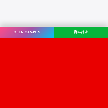
OPEN CAMPUS
資料請求
Information
オープンキャンパス
学校案内
学校見学
学科・コース案内
資料請求
就職・資格
お問い合わせ
入学案内
スクールライフ
修学支援金