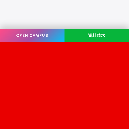
OPEN CAMPUS
資料請求
Information
オープンキャンパス
学校案内
学校見学
学科・コース案内
資料請求
就職・資格
お問い合わせ
入学案内
スクールライフ
修学支援金