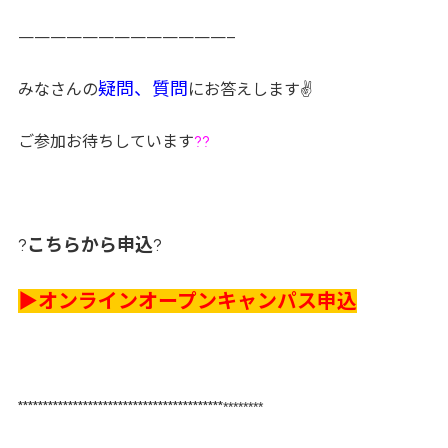
—————————————–
疑問、質問
みなさんの
にお答えします✌
ご参加お待ちしています
??
?
こちらから申込
?
▶オンラインオープンキャンパス申込
*****************************************
********