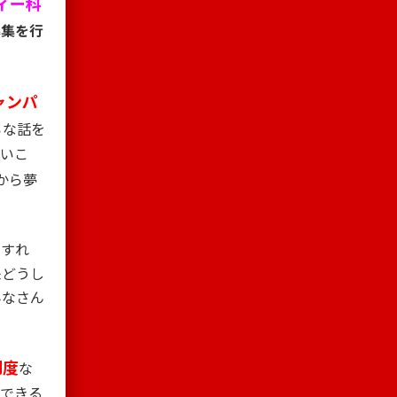
ィー科
募集を行
ャンパ
ろな話を
ていこ
から夢
加すれ
来どうし
みなさん
制度
な
談できる