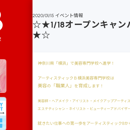
2020/01/15
イベント情報
☆★1/18オープンキャン
★☆
校
神奈川県「横浜」で美容専門学校へ進学！
アーティスティックＢ横浜美容専門学校は
美容
「職業人」
育成
の
を
します！
美容師・ヘアメイク・アイリスト・メイクアップアーティ
エステティシャン・ネイリスト・ビューティーアドバイザ
就きたい仕事への第一歩をアーティスティックBか