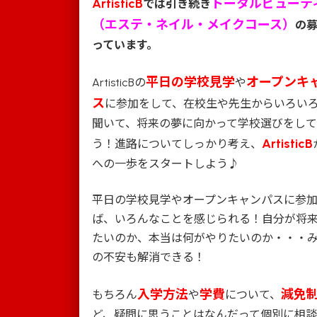
ArtisticB
トータルビューテ
では引き続き
（エステ・ネイル・メイクコース）
の
っています。
平日の学校見学
オープンキ
ArtisticBの
や
ス
に参加をして、在校生や先生からいろい
聞いて、将来の夢に向かって学校選びをし
ArtisticB
う！進路についてしっかり考え、
への一歩をスタートしよう♪
平日の学校見学やオープンキャンパスに参
ば、いろんなことを感じられる！自分が将
たいのか、本当は何がやりたいのか・・・
の不安も解消できる！
入学方法
学費
減免
もちろん
や
について、
ど、疑問に思うことはなんだって個別に相