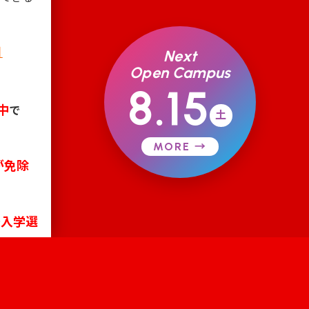
日
Next
Open Campus
8.15
中
で
土
MORE →
が免除
入学選
で
定等に