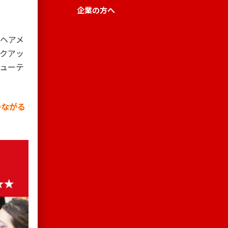
企業の方へ
ヘアメ
クアッ
ューテ
つながる