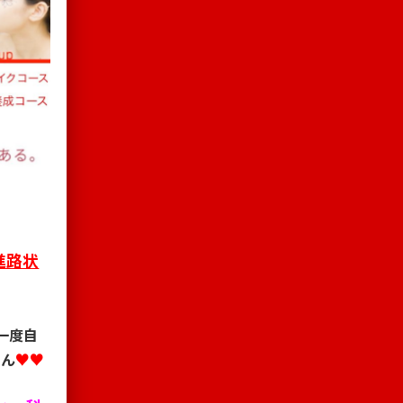
進路状
一度自
さん
♥♥