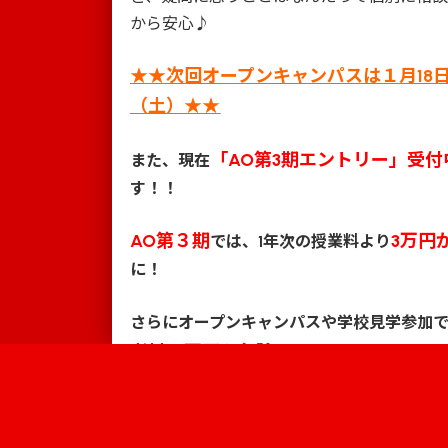
から安心♪
★★次回オープンキャンパスは１月18
（土）★★
「AO第3期エントリー」受付
また、現在
す！！
AO第３期
3万円
では、1年次の授業料より
に！
さらにオープンキャンパスや学校見学参加
考料２万円も免除
になります♪
Information
AOエントリーについての詳細や面接日の設
ついては直接ご連絡ください。
キャンパス
学校案内