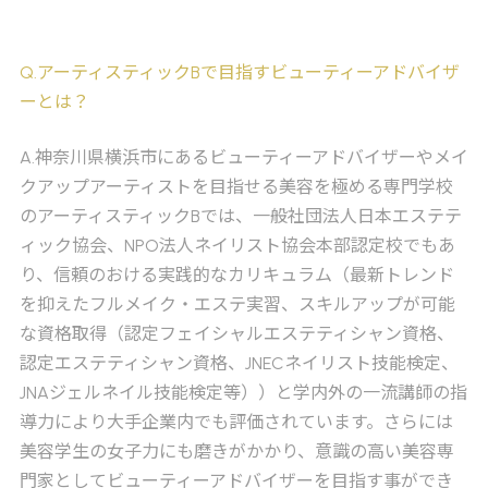
Q
.アーティスティックBで目指すビューティーアドバイザ
ーとは？
A
.神奈川県横浜市にあるビューティーアドバイザーやメイ
クアップアーティストを目指せる美容を極める専門学校
のアーティスティックBでは、一般社団法人日本エステテ
ィック協会、NPO法人ネイリスト協会本部認定校でもあ
り、信頼のおける実践的なカリキュラム（最新トレンド
を抑えたフルメイク・エステ実習、スキルアップが可能
な資格取得（認定フェイシャルエステティシャン資格、
認定エステティシャン資格、JNECネイリスト技能検定、
JNAジェルネイル技能検定等））と学内外の一流講師の指
導力により大手企業内でも評価されています。さらには
美容学生の女子力にも磨きがかかり、意識の高い美容専
門家としてビューティーアドバイザーを目指す事ができ