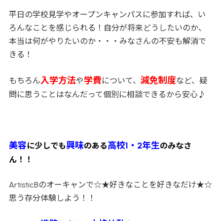
平日の学校見学やオープンキャンパスに参加すれば、い
ろんなことを感じられる！自分が将来どうしたいのか、
本当は何がやりたいのか・・・みなさんの不安も解消で
きる！
入学方法
学費
減免制度
もちろん
や
について、
など、疑
問に思うことはなんだって個別に相談できるから安心♪
美容
興味
高校1・2年生
に少しでも
のある
のみなさ
ん！！
ArtisticBのオーキャンで☆★好きなことを好きなだけ★☆
思う存分体験しよう！！